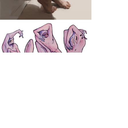
Load More
©2023 Eloïse Fabre
Contact
-
About